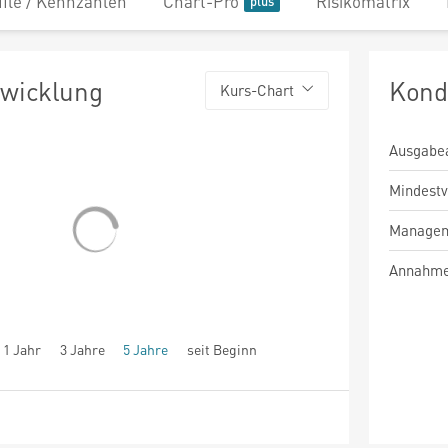
file / Kennzahlen
Chart-Pro
Risikomatrix
twicklung
Kond
Kurs-Chart
Ausgabe
Mindest
Managem
Annahme
1 Jahr
3 Jahre
5 Jahre
seit Beginn