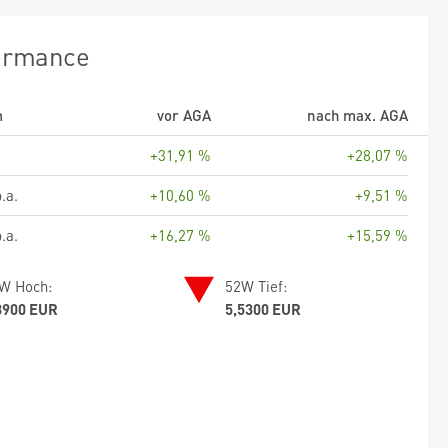
ormance
m
vor AGA
nach max. AGA
+31,91 %
+28,07 %
.a.
+10,60 %
+9,51 %
.a.
+16,27 %
+15,59 %
W Hoch:
52W Tief:
8900 EUR
5,5300 EUR