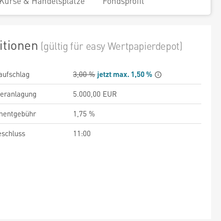
Kurse & Handelsplätze
Fondsprofil
itionen
(gültig für easy Wertpapierdepot)
aufschlag
3,00 %
jetzt max. 1,50 %
veranlagung
5.000,00 EUR
entgebühr
1,75 %
schluss
11:00