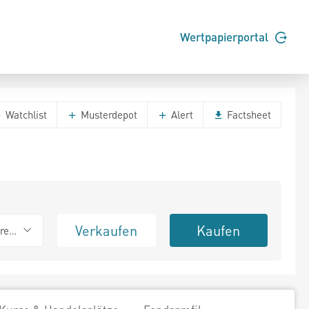
Wertpapierportal
Watchlist
Musterdepot
Alert
Factsheet
Verkaufen
Kaufen
erend