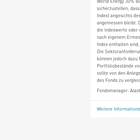
World Energy 30% Buf
sicherzustellen, das
Index) angesichts de
angemessen bleibt. D
die Indexwerte oder
nach eigenem Ermess
Index enthalten sind
Die Sektoranforderun
können jedoch dazu 
Portfoliobestände vo
sollte von den Anle
des Fonds zu verglei
Fondsmanager: Alas
Weitere Information