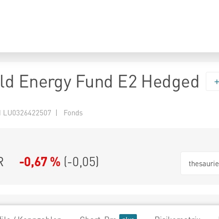
ld Energy Fund E2 Hedged
 LU0326422507 | Fonds
R
-0,67 %
(
-0,05
)
thesauri