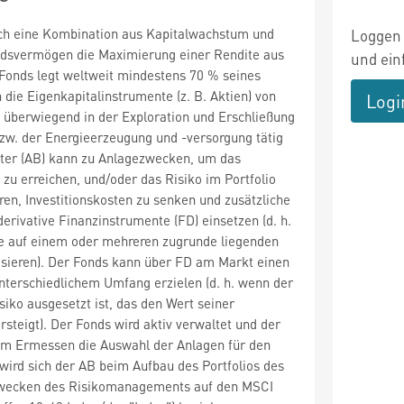
rch eine Kombination aus Kapitalwachstum und
Loggen 
ndsvermögen die Maximierung einer Rendite aus
und ein
 Fonds legt weltweit mindestens 70 % seines
ie Eigenkapitalinstrumente (z. B. Aktien) von
Logi
 überwiegend in der Exploration und Erschließung
zw. der Energieerzeugung und -versorgung tätig
ater (AB) kann zu Anlagezwecken, um das
 zu erreichen, und/oder das Risiko im Portfolio
ren, Investitionskosten zu senken und zusätzliche
derivative Finanzinstrumente (FD) einsetzen (d. h.
se auf einem oder mehreren zugrunde liegenden
ieren). Der Fonds kann über FD am Markt einen
nterschiedlichem Umfang erzielen (d. h. wenn der
iko ausgesetzt ist, das den Wert seiner
teigt). Der Fonds wird aktiv verwaltet und der
m Ermessen die Auswahl der Anlagen für den
 wird sich der AB beim Aufbau des Portfolios des
Zwecken des Risikomanagements auf den MSCI