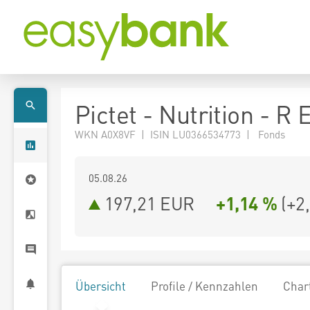
Pictet - Nutrition - R
WKN A0X8VF | ISIN LU0366534773 | Fonds
05.08.26
197,21 EUR
+1,14 %
(
+2
Übersicht
Profile / Kennzahlen
Char