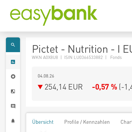
Pictet - Nutrition - I 
WKN A0X8U8 | ISIN LU0366533882 | Fonds
04.08.26
254,14 EUR
-0,57 %
(
-1,
Übersicht
Profile / Kennzahlen
Char