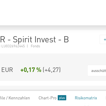
- Spirit Invest - B
 LU0326962445 | Fonds
6 EUR
+0,17 %
(
+4,27
)
ausschüt
file / Kennzahlen
Chart-Pro
Risikomatrix