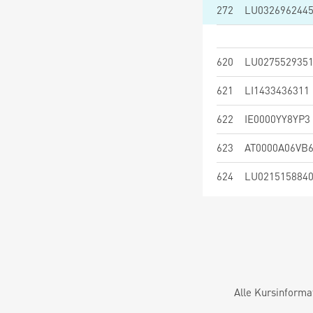
272
LU032696244
620
LU027552935
621
LI1433436311
622
IE0000YY8YP3
623
AT0000A06VB
624
LU021515884
Alle Kursinforma