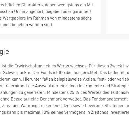
rechtlichen Charakters, denen wenigstens ein Mit-
äischen Union angehört, begeben oder garantiert
se Wertpapiere im Rahmen von mindestens sechs
ionen begeben worden sind
gie
ik ist die Erwirtschaftung eines Wertzuwachses. Für diesen Zweck in
ler Schwerpunkte. Der Fonds ist flexibel ausgerichtet. Das bedeutet,
ieren kann. Hierunter fallen beispielsweise Aktien, fest- oder varia
 übernimmt die Auswahl der einzelnen Instrumente und Strategien 
zahlungen zu generieren. Mindestens 25 % des Wertes des Teilfonds
d ohne Bezug auf eine Benchmark verwaltet. Das Fondsmanagement 
-, Zins- und Währungsrisiken einsetzen sowie Leverage-Strategien
onds kann bis maximal 10% seines Vermögens in Zielfonds investiere