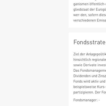
ganismen öffentlich-
gliedstaat der Europ
wer-den, sofern die
verschiedenen Emiss
Fondsstrate
Ziel der Anlagepolit
hinsichtlich regiona
sowie Derivate invest
Das Fondsmanagement
Dividenden und Zins
Fonds wird aktiv un
beispielsweise Kurs
partizipieren. Der F
Fondsmanager: -