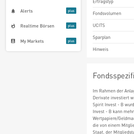
Ertragstyp
Alerts
Fondsvolumen
UCITS
Realtime Börsen
Sparplan
My Markets
Hinweis
Fondsspezif
Im Rahmen der Anlag
Derivate investier
Spirit Invest - B wu
Invest - B kann meh
Wertpapiere/Geldmar
die von einem Mitgli
Staat, der Mitglieds