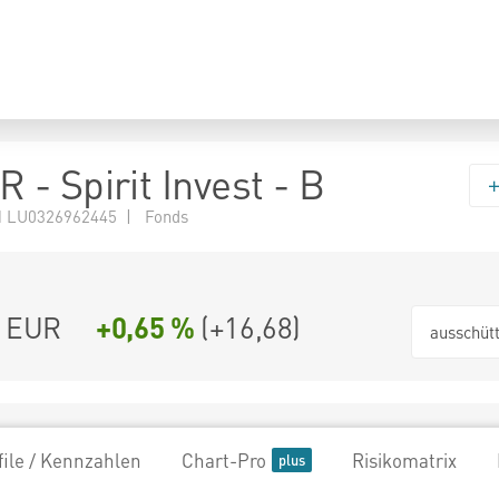
- Spirit Invest - B
 LU0326962445 | Fonds
9 EUR
+0,65 %
(
+16,68
)
ausschüt
file / Kennzahlen
Chart-Pro
Risikomatrix