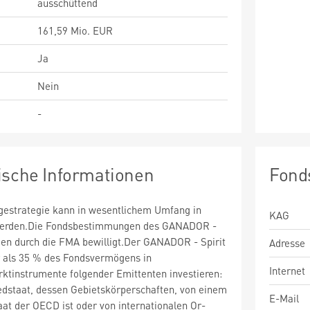
ausschüttend
161,59 Mio. EUR
Ja
Nein
-
ische Informationen
Fond
estrategie kann in wesentlichem Umfang in
KAG
t werden.Die Fondsbestimmungen des GANADOR -
rden durch die FMA bewilligt.Der GANADOR - Spirit
Adresse
r als 35 % des Fondsvermögens in
Internet
ktinstrumente folgender Emittenten investieren:
edstaat, dessen Gebietskörperschaften, von einem
E-Mail
taat der OECD ist oder von internationalen Or-