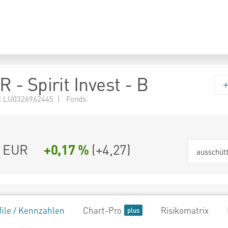
- Spirit Invest - B
 LU0326962445 | Fonds
6 EUR
+0,17 %
(
+4,27
)
ausschüt
file / Kennzahlen
Chart-Pro
Risikomatrix