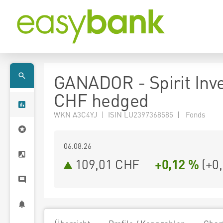
GANADOR - Spirit Inve
CHF hedged
WKN A3C4YJ | ISIN LU2397368585 | Fonds
06.08.26
109,01 CHF
+0,12 %
(
+0