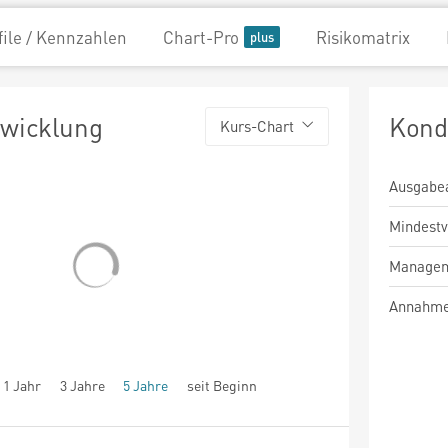
file / Kennzahlen
Chart-Pro
Risikomatrix
twicklung
Kond
Kurs-Chart
Ausgabe
Mindest
Managem
Annahme
1 Jahr
3 Jahre
5 Jahre
seit Beginn