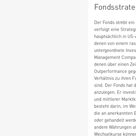
Fondsstrate
Der Fonds strebt ein
verfolgt eine Strateg
hauptsächlich in US
denen von einem ras
untergeordnete Inv
Management Company,
denen über einen Zei
Outperformance gege
Verhältnis zu ihren 
sind. Der Fonds hat d
anzulegen. Er investi
und mittlerer Marktk
besteht darin, im We
die an anerkannten B
oder gehandelt werde
andere Währungen al
Wechselkurse können 