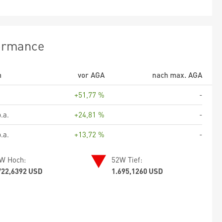
ormance
m
vor AGA
nach max. AGA
+51,77 %
-
.a.
+24,81 %
-
.a.
+13,72 %
-
W Hoch:
52W Tief:
722,6392 USD
1.695,1260 USD