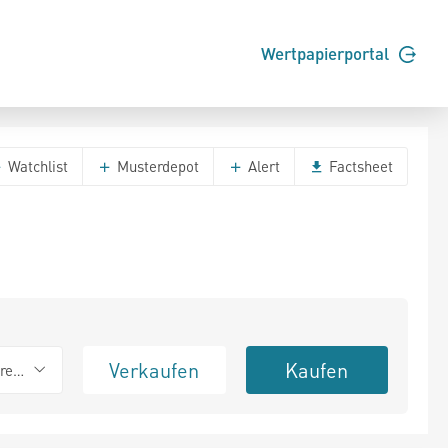
Wertpapierportal
Watchlist
Musterdepot
Alert
Factsheet
Verkaufen
Kaufen
erend