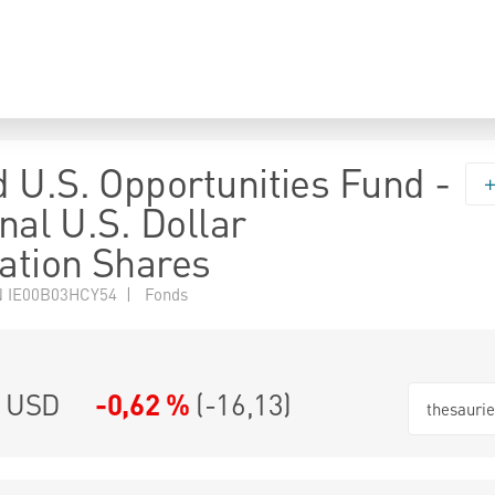
 U.S. Opportunities Fund -
onal U.S. Dollar
ation Shares
 IE00B03HCY54 | Fonds
5 USD
-0,62 %
(
-16,13
)
thesauri