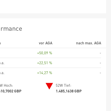
ormance
m
vor AGA
nach max. AGA
+50,09 %
-
.a.
+22,51 %
-
.a.
+14,27 %
-
W Hoch:
52W Tief:
410,7002 GBP
1.485,1638 GBP