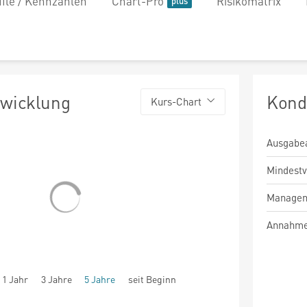
file / Kennzahlen
Chart-Pro
Risikomatrix
twicklung
Kond
Kurs-Chart
Ausgabe
Mindest
Managem
Annahme
1 Jahr
3 Jahre
5 Jahre
seit Beginn