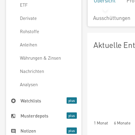
Übersicht
Pro
ETF
Ausschüttungen
Derivate
Rohstoffe
Aktuelle En
Anleihen
Währungen & Zinsen
Nachrichten
Analysen
Watchlists
Musterdepots
1 Monat
6 Monate
Notizen