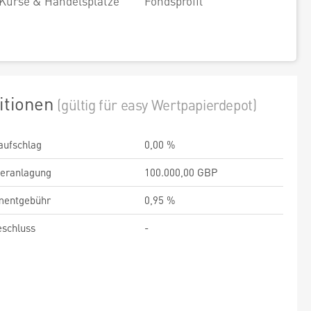
Kurse & Handelsplätze
Fondsprofil
itionen
(gültig für easy Wertpapierdepot)
aufschlag
0,00 %
veranlagung
100.000,00 GBP
entgebühr
0,95 %
schluss
-