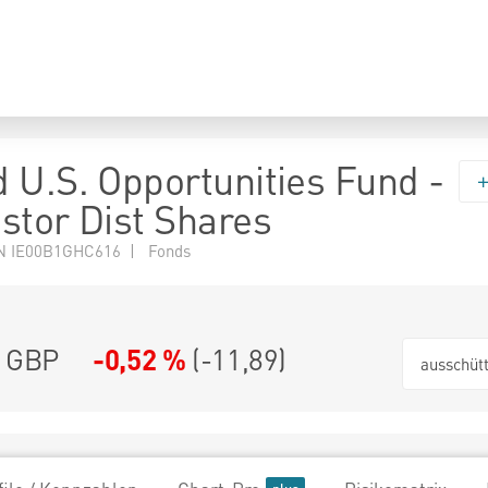
 U.S. Opportunities Fund -
stor Dist Shares
N IE00B1GHC616 | Fonds
9 GBP
-0,52 %
(
-11,89
)
ausschüt