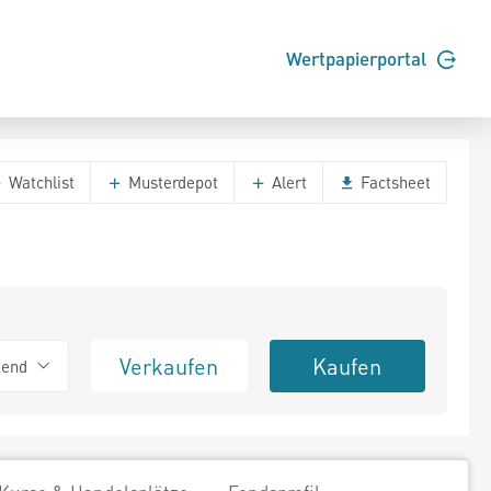
Wertpapierportal
Watchlist
Musterdepot
Alert
Factsheet
Verkaufen
Kaufen
tend