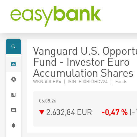
Vanguard U.S. Opportu
Fund - Investor Euro
Accumulation Shares
WKN A0LHK4 | ISIN IE00B03HCV24 | Fonds
06.08.26
2.632,84 EUR
-0,47 %
(
-