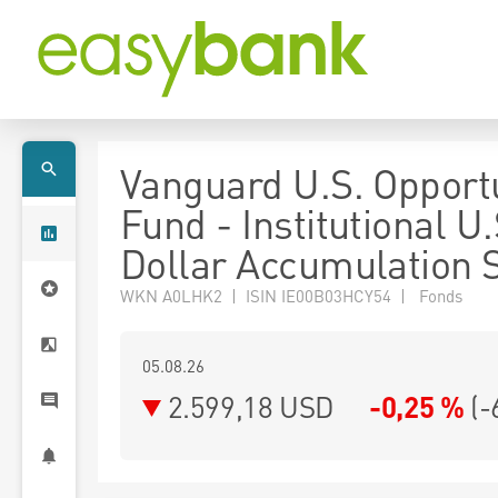
Vanguard U.S. Opportu
Fund - Institutional U.
Dollar Accumulation 
WKN A0LHK2 | ISIN IE00B03HCY54 | Fonds
05.08.26
2.599,18 USD
-0,25 %
(
-