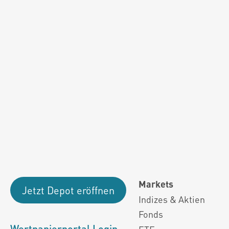
Fondsdaten und g
Performanceergebnisse der Vergange
Alle Kursinformationen sind nach den Bestimmung
Markets
Jetzt Depot eröffnen
Indizes & Aktien
Fonds
Wertpapierportal Login