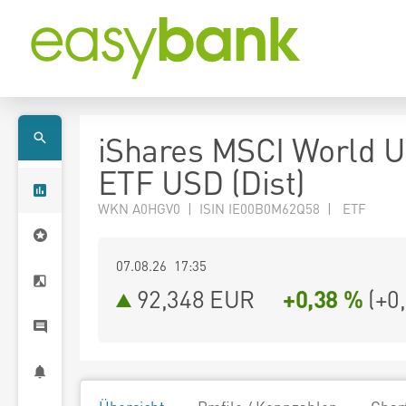
iShares MSCI World 
ETF USD (Dist)
WKN A0HGV0 | ISIN IE00B0M62Q58 | ETF
07.08.26 17:35
92,348
EUR
+0,38 %
(
+0