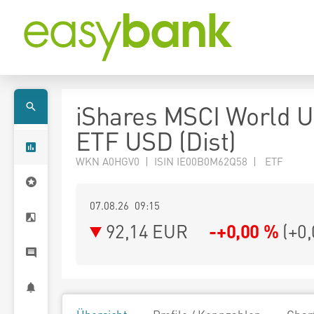
iShares MSCI World 
ETF USD (Dist)
WKN A0HGV0 | ISIN IE00B0M62Q58 | ETF
07.08.26 09:15
92,14
EUR
-+0,00 %
(
+0,