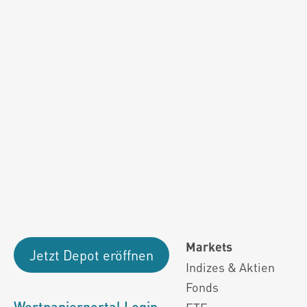
Fondsdaten und g
Performanceergebnisse der Vergange
Alle Kursinformationen sind nach den Bestimmung
Markets
Jetzt Depot eröffnen
Indizes & Aktien
Fonds
Wertpapierportal Login