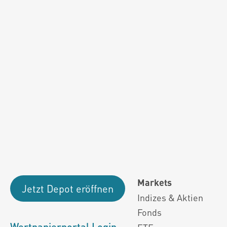
Fondsdaten und g
Performanceergebnisse der Vergange
Alle Kursinformationen sind nach den Bestimmung
Markets
Jetzt Depot eröffnen
Indizes & Aktien
Fonds
Wertpapierportal Login