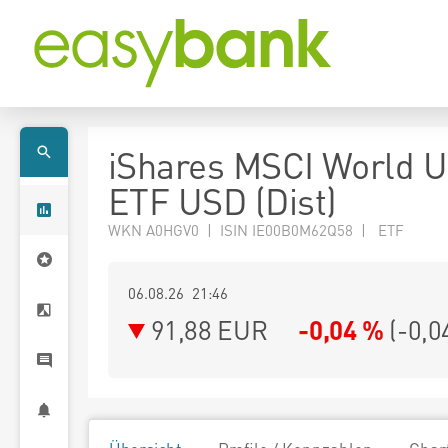
iShares MSCI World 
ETF USD (Dist)
WKN A0HGV0 | ISIN IE00B0M62Q58 | ETF
06.08.26 21:46
91,88
EUR
-0,04 %
(
-0,0