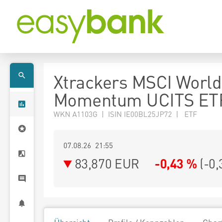
Xtrackers MSCI World
Momentum UCITS ET
WKN A1103G | ISIN IE00BL25JP72 | ETF
07.08.26 21:55
83,870
EUR
-0,43 %
(
-0,