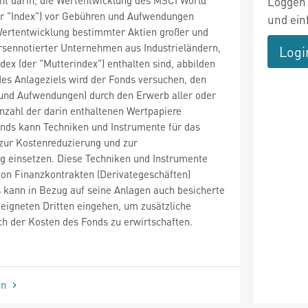
Loggen 
 "Index") vor Gebühren und Aufwendungen
und ein
Wertentwicklung bestimmter Aktien großer und
rsennotierter Unternehmen aus Industrieländern,
Logi
dex (der "Mutterindex") enthalten sind, abbilden
 des Anlageziels wird der Fonds versuchen, den
 und Aufwendungen) durch den Erwerb aller oder
nzahl der darin enthaltenen Wertpapiere
onds kann Techniken und Instrumente für das
ur Kostenreduzierung und zur
g einsetzen. Diese Techniken und Instrumente
von Finanzkontrakten (Derivategeschäften)
 kann in Bezug auf seine Anlagen auch besicherte
eigneten Dritten eingehen, um zusätzliche
h der Kosten des Fonds zu erwirtschaften.
en