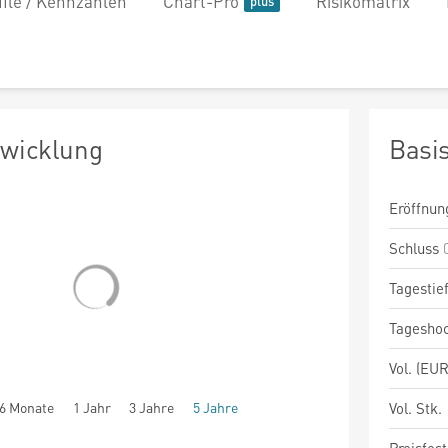
file / Kennzahlen
Chart-Pro
Risikomatrix
twicklung
Basi
Eröffnun
Schluss
Tagestie
Tagesho
Vol. (EUR
6 Monate
1 Jahr
3 Jahre
5 Jahre
Vol. Stk.