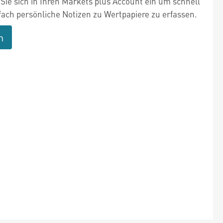
Sie sich in Ihren Markets plus Account ein um schnell
fach persönliche Notizen zu Wertpapiere zu erfassen.
n