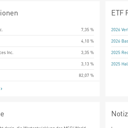
tionen
ETF 
c.
7,35 %
2026 Ver
4,10 %
2026 Bas
es Inc.
3,35 %
2025 Rec
3,13 %
2025 Hal
82,07 %
ie
Noti
ht darin, die Wertentwicklung des MSCI World