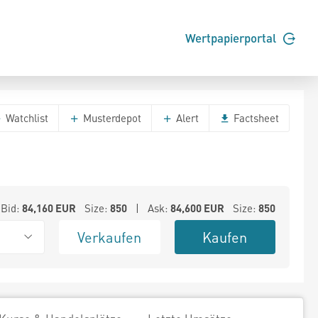
Wertpapierportal
Watchlist
Musterdepot
Alert
Factsheet
Bid:
84,160
EUR
Size:
850
| Ask:
84,600
EUR
Size:
850
Verkaufen
Kaufen