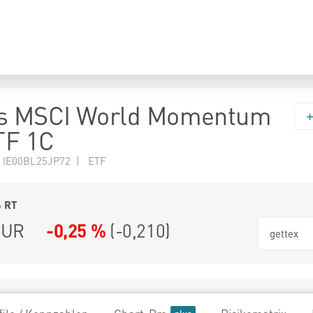
rs MSCI World Momentum
TF 1C
 IE00BL25JP72 | ETF
6
RT
UR
-0,25 %
(
-0,210
)
gettex