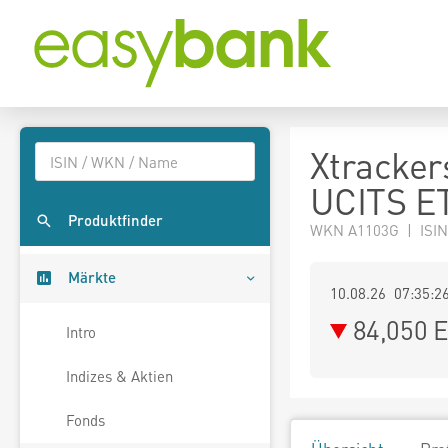
Xtracke
UCITS E
Produktfinder
WKN A1103G | ISIN
Märkte
10.08.26 07:35:2
84,050
E
Intro
Indizes & Aktien
Fonds