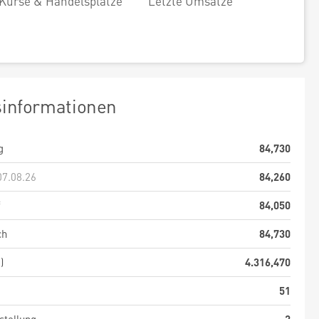
Kurse & Handelsplätze
Letzte Umsätze
sinformationen
g
84,730
07.08.26
84,260
f
84,050
ch
84,730
)
4.316,470
51