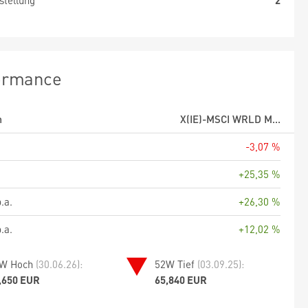
stellung
2
ormance
m
X(IE)-MSCI WRLD M...
-3,07 %
+25,35 %
.a.
+26,30 %
.a.
+12,02 %
W Hoch
(30.06.26):
52W Tief
(03.09.25):
,650 EUR
65,840 EUR