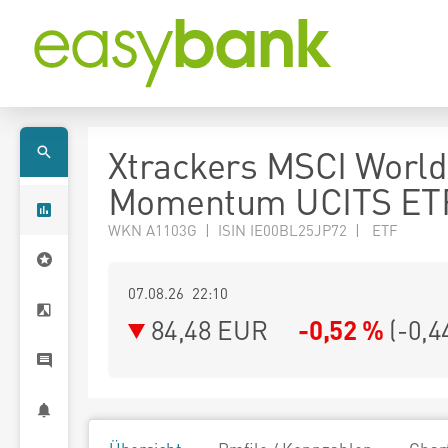
Xtrackers MSCI World
Momentum UCITS ET
WKN A1103G | ISIN IE00BL25JP72 | ETF
07.08.26 22:10
84,48
EUR
-0,52 %
(
-0,4