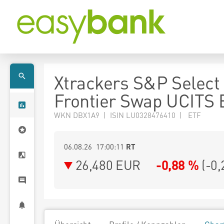
Xtrackers S&P Select
Frontier Swap UCITS 
WKN DBX1A9 | ISIN LU0328476410 | ETF
06.08.26 17:00:11
RT
26,480
EUR
-0,88 %
(
-0,