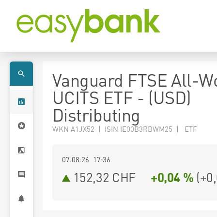
Vanguard FTSE All-W
UCITS ETF - (USD)
Distributing
WKN A1JX52 | ISIN IE00B3RBWM25 | ETF
07.08.26 17:36
152,32
CHF
+0,04 %
(
+0