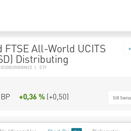
 FTSE All-World UCITS
SD) Distributing
N IE00B3RBWM25 | ETF
BP
+0,36 %
(
+0,50
)
SIX Swis