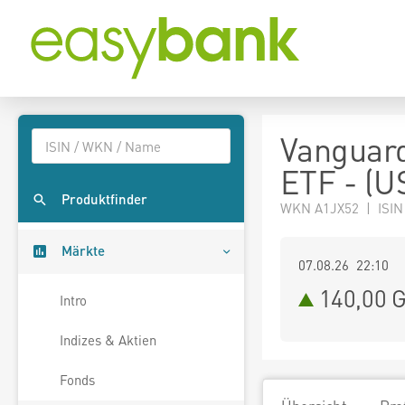
Vanguard
ETF - (U
Produktfinder
WKN A1JX52 | ISI
Märkte
07.08.26 22:10
140,00
G
Intro
Indizes & Aktien
Fonds