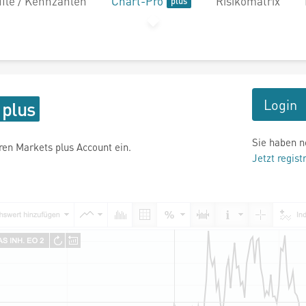
file / Kennzahlen
Chart-Pro
Risikomatrix
Login
Sie haben n
hren Markets plus Account ein.
Jetzt regist