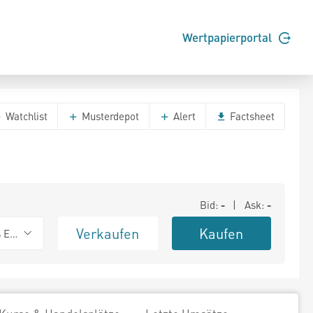
Wertpapierportal
Watchlist
Musterdepot
Alert
Factsheet
Bid:
-
| Ask:
-
Verkaufen
Kaufen
s Exchange