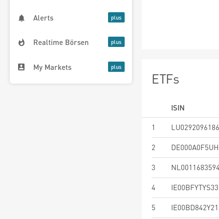
Alerts
Realtime Börsen
My Markets
ETFs
ISIN
1
LU029209618
2
DE000A0F5UH
3
NL001168359
4
IE00BFYTYS33
5
IE00BD842Y21