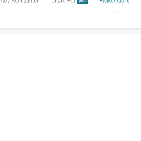
file / Kennzahlen
Chart-Pro
Risikomatrix