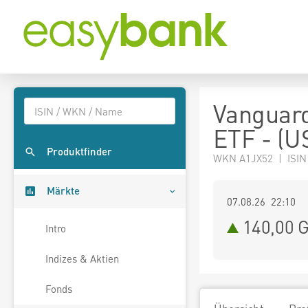
Vanguard
ETF - (U
Produktfinder
WKN A1JX52 | ISI
Märkte
07.08.26 22:10
140,00
G
Intro
Indizes & Aktien
Fonds