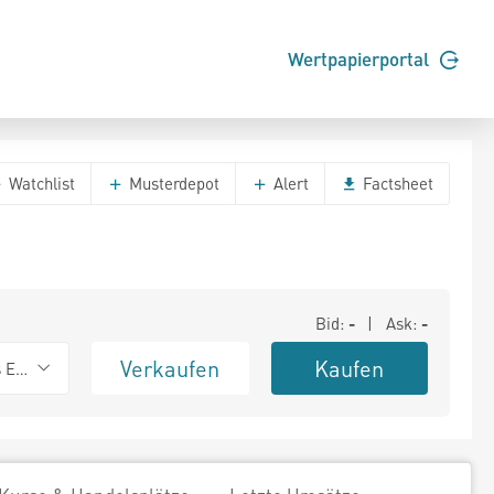
Wertpapierportal
Watchlist
Musterdepot
Alert
Factsheet
Bid:
-
| Ask:
-
Verkaufen
Kaufen
s Exchange