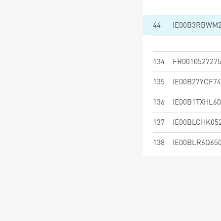
44
IE00B3RBWM
134
FR001052727
135
IE00B27YCF74
136
IE00B1TXHL60
137
IE00BLCHK05
138
IE00BLR6Q65