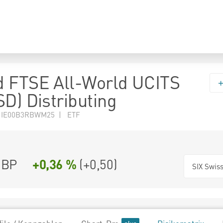
 FTSE All-World UCITS
SD) Distributing
N IE00B3RBWM25 | ETF
BP
+0,36 %
(
+0,50
)
SIX Swis