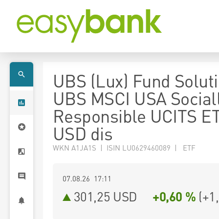
UBS (Lux) Fund Soluti
UBS MSCI USA Social
Responsible UCITS E
USD dis
WKN A1JA1S | ISIN LU0629460089 | ETF
07.08.26 17:11
301,25
USD
+0,60 %
(
+1