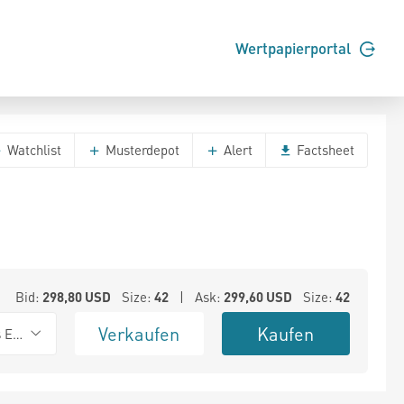
Wertpapierportal
Watchlist
Musterdepot
Alert
Factsheet
Bid:
298,80
USD
Size:
42
| Ask:
299,60
USD
Size:
42
Verkaufen
Kaufen
s Exchange