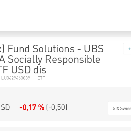
) Fund Solutions - UBS
 Socially Responsible
TF USD dis
 LU0629460089 | ETF
SD
-0,17 %
(
-0,50
)
SIX Swis