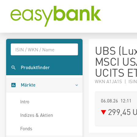
UBS (Lux
MSCI USA
Produktfinder
UCITS E
WKN A1JA1S | ISIN
Märkte
06.08.26 12:11
Intro
299,45
U
Indizes & Aktien
Fonds