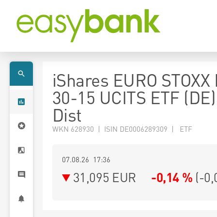
iShares EURO STOXX
30-15 UCITS ETF (DE
Dist
WKN 628930 | ISIN DE0006289309 | ETF
07.08.26 17:36
31,095
EUR
-0,14 %
(
-0,