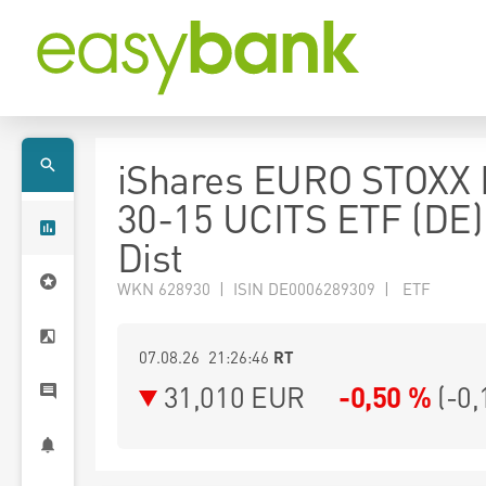
iShares EURO STOXX
30-15 UCITS ETF (DE
Dist
WKN 628930 | ISIN DE0006289309 | ETF
07.08.26 21:26:46
RT
31,010
EUR
-0,50 %
(
-0,