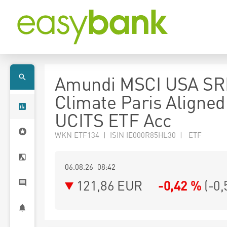
Amundi MSCI USA SR
Climate Paris Aligned
UCITS ETF Acc
WKN ETF134 | ISIN IE000R85HL30 | ETF
06.08.26 08:42
121,86
EUR
-0,42 %
(
-0,