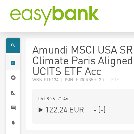
Amundi MSCI USA SR
Climate Paris Aligned
UCITS ETF Acc
WKN ETF134 | ISIN IE000R85HL30 | ETF
05.08.26 21:46
122,24
EUR
-
(
-
)