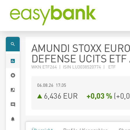
AMUNDI STOXX EUR
DEFENSE UCITS ETF
WKN ETF264 | ISIN LU3038520774 | ETF
06.08.26 17:35
6,436
EUR
+0,03 %
(
+0,