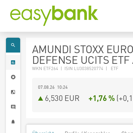
AMUNDI STOXX EUR
DEFENSE UCITS ETF
WKN ETF264 | ISIN LU3038520774 | ETF
07.08.26 10:24
6,530
EUR
+1,76 %
(
+0,