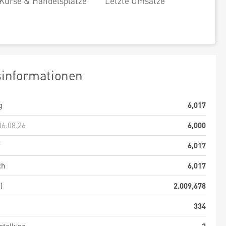
Kurse & Handelsplätze
Letzte Umsätze
sinformationen
g
6,017
06.08.26
6,000
f
6,017
ch
6,017
)
2.009,678
334