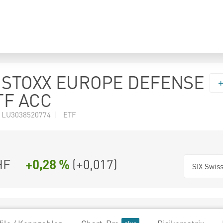
 STOXX EUROPE DEFENSE
TF ACC
 LU3038520774 | ETF
HF
+0,28 %
(
+0,017
)
SIX Swis