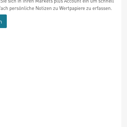
Sie sich in Ihren Markets plus Account ein um schnell
fach persönliche Notizen zu Wertpapiere zu erfassen.
n