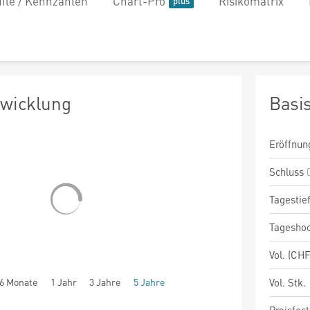
file / Kennzahlen
Chart-Pro
Risikomatrix
twicklung
Basi
Eröffnun
Schluss
Tagestie
Tagesho
Vol. (CHF
6 Monate
1 Jahr
3 Jahre
5 Jahre
Vol. Stk.