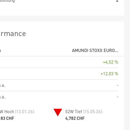
stellung
2
ormance
m
AMUNDI STOXX EURO...
+4,52 %
+12,03 %
.a.
-
.a.
-
W Hoch
(13.01.26):
52W Tief
(15.05.26):
183 CHF
4,782 CHF