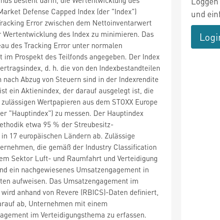
Loggen 
Market Defense Capped Index (der "Index")
und ein
Tracking Error zwischen dem Nettoinventarwert
r Wertentwicklung des Index zu minimieren. Das
Logi
eau des Tracking Error unter normalen
t im Prospekt des Teilfonds angegeben. Der Index
ertragsindex, d. h. die von den Indexbestandteilen
 nach Abzug von Steuern sind in der Indexrendite
ist ein Aktienindex, der darauf ausgelegt ist, die
 zulässigen Wertpapieren aus dem STOXX Europe
der "Hauptindex") zu messen. Der Hauptindex
thodik etwa 95 % der Streubesitz-
 in 17 europäischen Ländern ab. Zulässige
ernehmen, die gemäß der Industry Classification
em Sektor Luft- und Raumfahrt und Verteidigung
und ein nachgewiesenes Umsatzengagement in
täten aufweisen. Das Umsatzengagement im
 wird anhand von Revere (RBICS)-Daten definiert,
darauf ab, Unternehmen mit einem
agement im Verteidigungsthema zu erfassen.