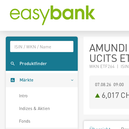
AMUNDI
UCITS E
Produktfinder
WKN ETF264 | ISIN
Märkte
07.08.26 09:00
6,017
C
Intro
Indizes & Aktien
Fonds