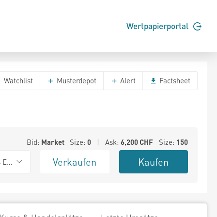
Wertpapierportal
Watchlist
Musterdepot
Alert
Factsheet
Bid:
Market
Size:
0
| Ask:
6,200
CHF
Size:
150
Verkaufen
Kaufen
s Exchange