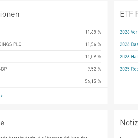
tionen
ETF 
11,68 %
2026 Ver
DINGS PLC
11,56 %
2026 Bas
11,09 %
2026 Hal
GBP
9,52 %
2025 Rec
56,15 %
ie
Noti
fonds besteht darin, die Wertentwicklung des