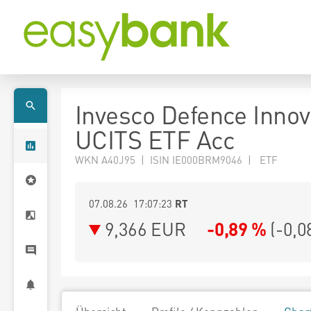
Invesco Defence Innov
UCITS ETF Acc
WKN A40J95 | ISIN IE000BRM9046 | ETF
07.08.26 17:07:23
RT
9,366
EUR
-0,89 %
(
-0,0