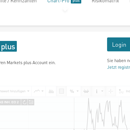
file / Kennzahlen
Chart-Pro
Risikomatrix
Login
Sie haben n
hren Markets plus Account ein.
Jetzt regist