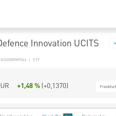
Defence Innovation UCITS
 IE000BRM9046 | ETF
UR
+1,48 %
(
+0,1370
)
Frankfur