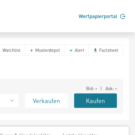
Wertpapierportal
Watchlist
Musterdepot
Alert
Factsheet
Bid:
-
| Ask:
-
Verkaufen
Kaufen
t