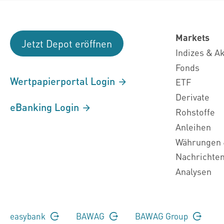
Markets
Jetzt Depot eröffnen
Indizes & A
Fonds
Wertpapierportal Login
ETF
Derivate
eBanking Login
Rohstoffe
Anleihen
Währungen 
Nachrichte
Analysen
easybank
BAWAG
BAWAG Group