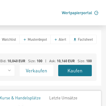
Wertpapierportal
Watchlist
Musterdepot
Alert
Factsheet
Bid:
10,040
EUR
Size:
100
| Ask:
10,160
EUR
Size:
100
Verkaufen
Kaufen
Kurse & Handelsplätze
Letzte Umsätze