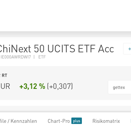
ChiNext 50 UCITS ETF Acc
N IE000AWRDWI7 | ETF
2
RT
UR
+3,12 %
(
+0,307
)
gettex
file / Kennzahlen
Chart-Pro
Risikomatrix