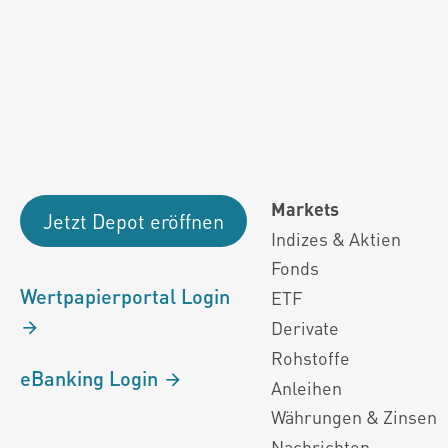
Fondsdaten und g
Performanceergebnisse der Vergange
Alle Kursinformationen sind nach den Bestimmung
Markets
Jetzt Depot eröffnen
Indizes & Aktien
Fonds
Wertpapierportal Login
ETF
Derivate
Rohstoffe
eBanking Login
Anleihen
Währungen & Zinsen
Nachrichten