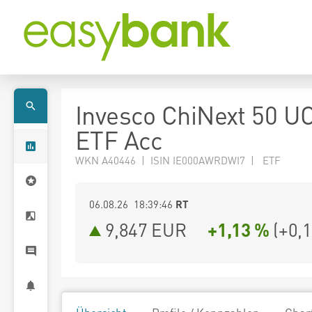
Invesco ChiNext 50 U
ETF Acc
WKN A40446 | ISIN IE000AWRDWI7 | ETF
06.08.26 18:39:46
RT
9,847
EUR
+1,13 %
(
+0,