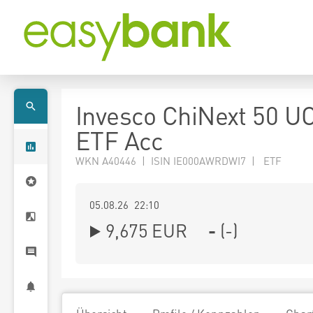
Invesco ChiNext 50 U
ETF Acc
WKN A40446 | ISIN IE000AWRDWI7 | ETF
05.08.26 22:10
9,675
EUR
-
(
-
)