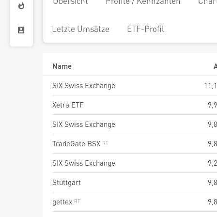
Übersicht
Profile / Kennzahlen
Char
Letzte Umsätze
ETF-Profil
Name
A
SIX Swiss Exchange
11,
Xetra ETF
9,
SIX Swiss Exchange
9,
TradeGate BSX
9,
SIX Swiss Exchange
9,
Stuttgart
9,
gettex
9,