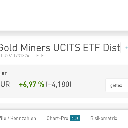
old Miners UCITS ETF Dist
 LU2611731824 | ETF
6
RT
UR
+6,97 %
(
+4,180
)
gettex
file / Kennzahlen
Chart-Pro
Risikomatrix