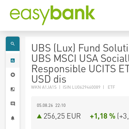
UBS (Lux) Fund Soluti
UBS MSCI USA Social
Responsible UCITS E
USD dis
WKN A1JA1S | ISIN LU0629460089 | ETF
05.08.26 22:10
256,25
EUR
+1,18 %
(
+3