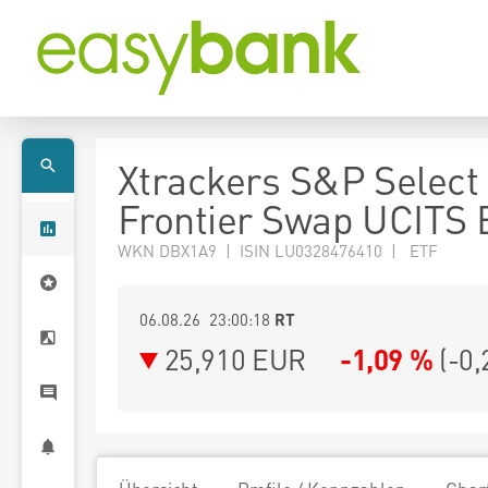
Xtrackers S&P Select
Frontier Swap UCITS 
WKN DBX1A9 | ISIN LU0328476410 | ETF
06.08.26 23:00:18
RT
25,910
EUR
-1,09 %
(
-0,