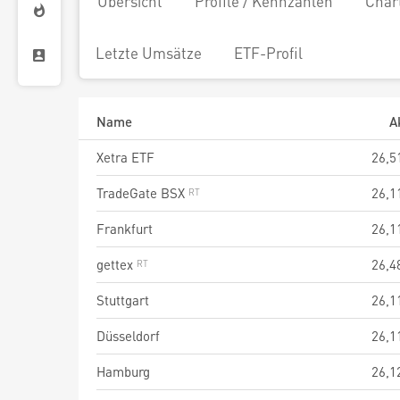
Übersicht
Profile / Kennzahlen
Char
Letzte Umsätze
ETF-Profil
Name
A
Xetra ETF
26,5
TradeGate BSX
26,1
Frankfurt
26,1
gettex
26,4
Stuttgart
26,1
Düsseldorf
26,1
Hamburg
26,1