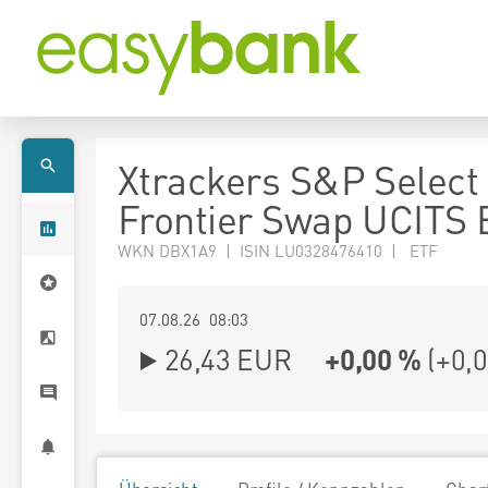
Xtrackers S&P Select
Frontier Swap UCITS 
WKN DBX1A9 | ISIN LU0328476410 | ETF
07.08.26 08:03
26,43
EUR
+0,00 %
(
+0,