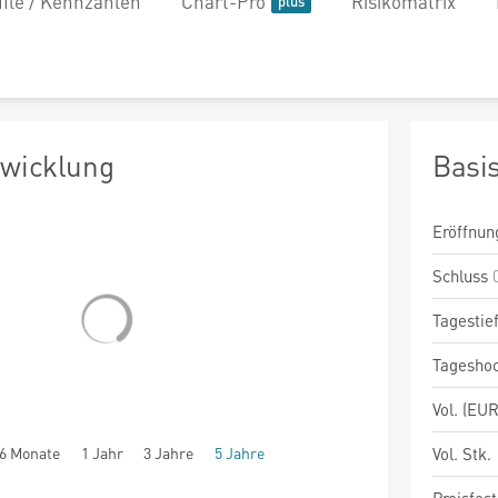
file / Kennzahlen
Chart-Pro
Risikomatrix
twicklung
Basi
Eröffnun
Schluss
Tagestie
Tagesho
Vol. (EUR
6 Monate
1 Jahr
3 Jahre
5 Jahre
Vol. Stk.