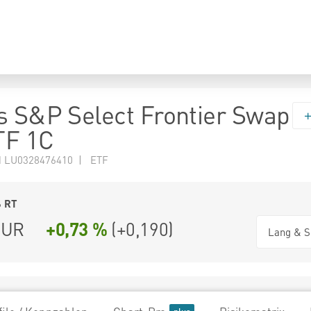
s S&P Select Frontier Swap
TF 1C
N LU0328476410 | ETF
6
RT
UR
+0,73 %
(
+0,190
)
Lang & S