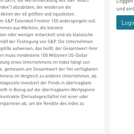
Loggen 
"Index") abzubilden, der wiederum die
und ein
Aktien der 40 größten und liquidesten
 S&P Extended Frontier 150 widerspiegeln soll.
Logi
mmen aus Märkten, die kleinere
ben oder weniger entwickelt sind als klassische
mäß der Festlegung von S&P. Die Unternehmen
größe aufweisen, das heißt, der Gesamtwert ihrer
ien muss mindestens 100 Millionen US-Dollar
htung eines Unternehmens im Index hängt von
öße, gemessen am Gesamtwert der frei verfügbaren
ehmens im Vergleich zu anderen Unternehmen, ab.
nlageziels investiert der Fonds in übertragbare
ießt in Bezug auf die übertragbaren Wertpapiere
kontrakte (Derivategeschäfte) mit einer oder
parteien ab, um die Rendite des Index zu