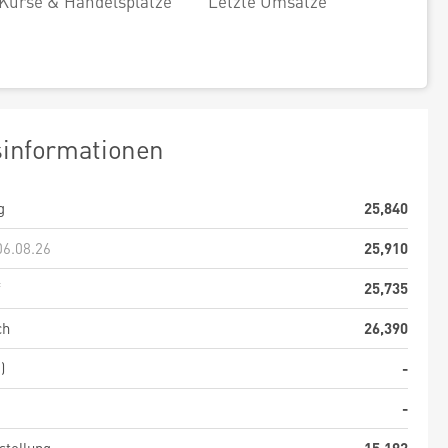
Kurse & Handelsplätze
Letzte Umsätze
sinformationen
g
25,840
06.08.26
25,910
f
25,735
ch
26,390
)
-
-