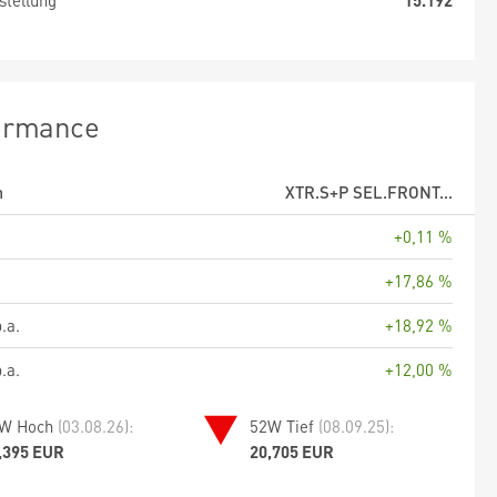
stellung
15.192
ormance
m
XTR.S+P SEL.FRONT...
+0,11 %
+17,86 %
.a.
+18,92 %
.a.
+12,00 %
W Hoch
(03.08.26):
52W Tief
(08.09.25):
,395 EUR
20,705 EUR