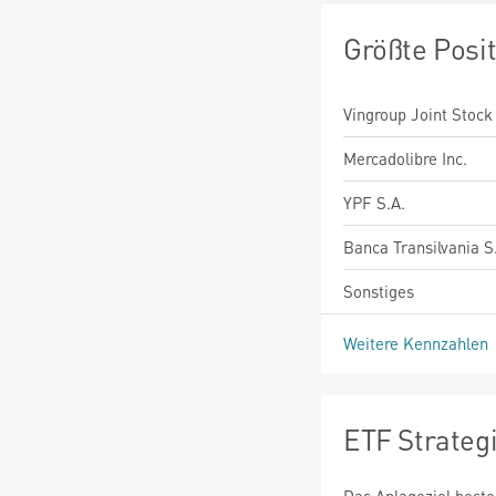
Größte Posi
Vingroup Joint Stoc
Mercadolibre Inc.
YPF S.A.
Banca Transilvania S
Sonstiges
Weitere Kennzahlen
ETF Strateg
Das Anlageziel beste