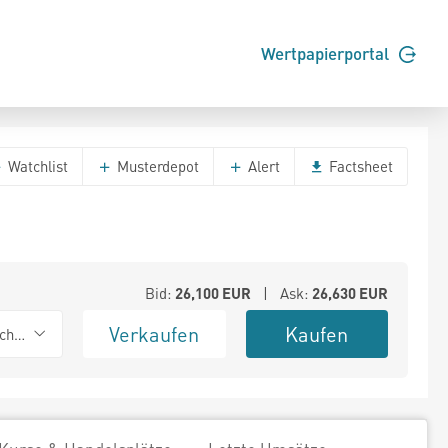
Wertpapierportal
Watchlist
Musterdepot
Alert
Factsheet
Bid:
26,100
EUR
| Ask:
26,630
EUR
Verkaufen
Kaufen
chwarz