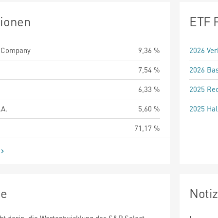
tionen
ETF 
k Company
9,36 %
2026 Ver
7,54 %
2026 Bas
6,33 %
2025 Rec
.A.
5,60 %
2025 Hal
71,17 %
ie
Noti
ht darin, die Wertentwicklung des S&P Select