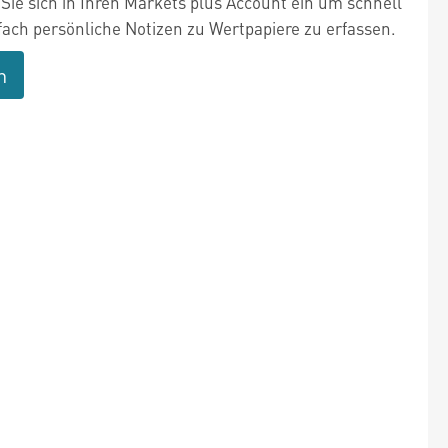
Sie sich in Ihren Markets plus Account ein um schnell
fach persönliche Notizen zu Wertpapiere zu erfassen.
n