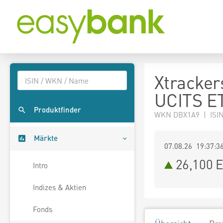
Xtracker
UCITS E
Produktfinder
WKN DBX1A9 | ISI
Märkte
07.08.26 19:37:3
26,100
E
Intro
Indizes & Aktien
Fonds