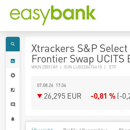
Xtrackers S&P Select
Frontier Swap UCITS 
WKN DBX1A9 | ISIN LU0328476410 | ETF
07.08.26 17:36
26,295
EUR
-0,81 %
(
-0,