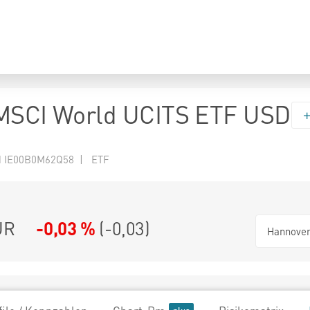
 MSCI World UCITS ETF USD
N IE00B0M62Q58 | ETF
UR
-0,03 %
(
-0,03
)
Hannove