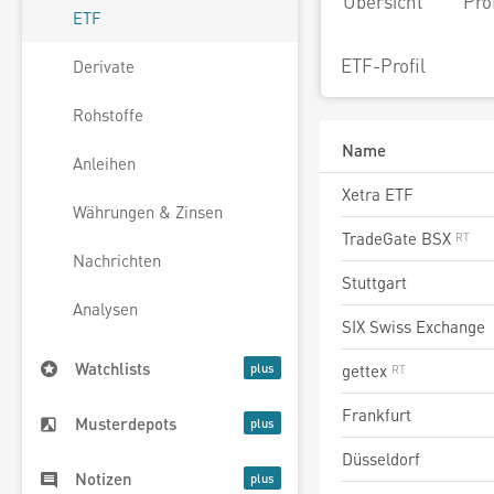
Übersicht
Pro
ETF
ETF-Profil
Derivate
Rohstoffe
Name
Anleihen
Xetra ETF
Währungen & Zinsen
TradeGate BSX
Nachrichten
Stuttgart
Analysen
SIX Swiss Exchange
Watchlists
gettex
Frankfurt
Musterdepots
Düsseldorf
Notizen