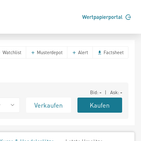
Wertpapierportal
Watchlist
Musterdepot
Alert
Factsheet
Bid:
-
| Ask:
-
Verkaufen
Kaufen
r