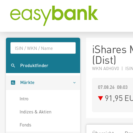
iShares
(Dist)
Produktfinder
WKN A0HGV0 | ISI
Märkte
07.08.26 08:03
91,95
E
Intro
Indizes & Aktien
Fonds