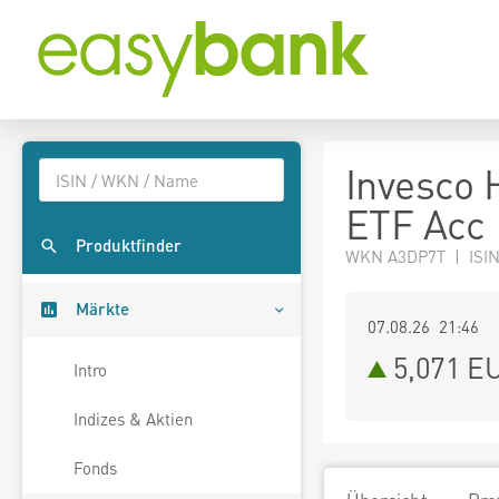
Invesco
ETF Acc
Produktfinder
WKN A3DP7T | ISI
Märkte
07.08.26 21:46
5,071
E
Intro
Indizes & Aktien
Fonds