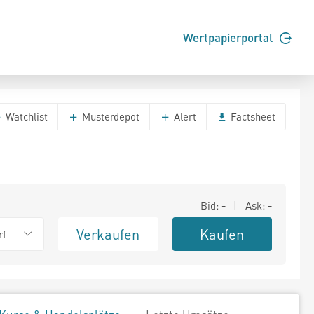
Wertpapierportal
Watchlist
Musterdepot
Alert
Factsheet
Bid:
-
| Ask:
-
Verkaufen
Kaufen
rf