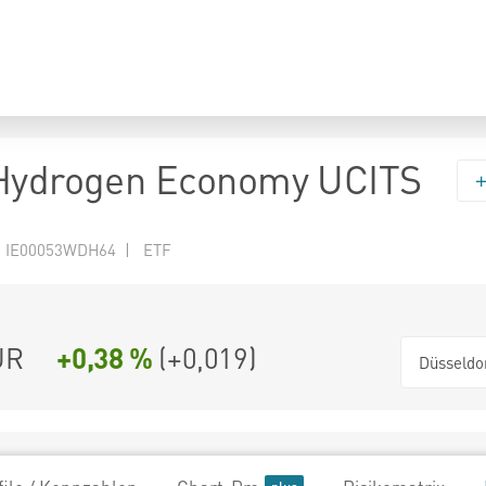
 Hydrogen Economy UCITS
N IE00053WDH64 | ETF
UR
+0,38 %
(
+0,019
)
Düsseldo