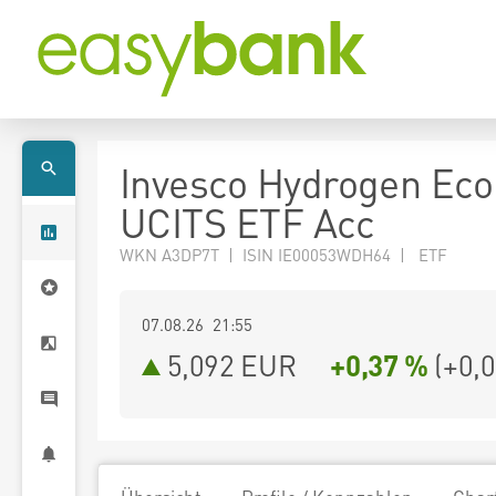
Invesco Hydrogen Ec
UCITS ETF Acc
WKN A3DP7T | ISIN IE00053WDH64 | ETF
07.08.26 21:55
5,092
EUR
+0,37 %
(
+0,