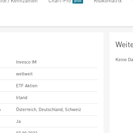
file / Kennzahlen
Chart-Pro
Risikomatrix
Weit
Keine Da
Invesco IM
weltweit
ETF Aktien
Irland
n
Österreich, Deutschland, Schweiz
Ja