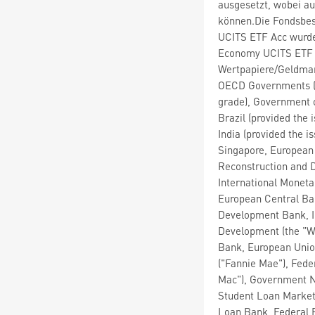
ausgesetzt, wobei au
können.Die Fondsbe
UCITS ETF Acc wurde
Economy UCITS ETF 
Wertpapiere/Geldmar
OECD Governments (p
grade), Government o
Brazil (provided the
India (provided the 
Singapore, European
Reconstruction and D
International Monet
European Central Ban
Development Bank, I
Development (the "W
Bank, European Unio
("Fannie Mae"), Fed
Mac"), Government Na
Student Loan Marketi
Loan Bank, Federal F