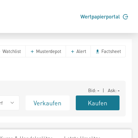
Wertpapierportal
Watchlist
Musterdepot
Alert
Factsheet
Bid:
-
| Ask:
-
Verkaufen
Kaufen
rf