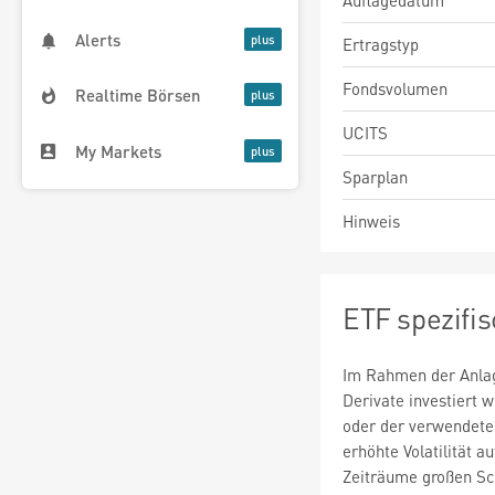
Auflagedatum
Alerts
Ertragstyp
Fondsvolumen
Realtime Börsen
UCITS
My Markets
Sparplan
Hinweis
ETF spezifi
Im Rahmen der Anlag
Derivate investiert
oder der verwendete
erhöhte Volatilität a
Zeiträume großen S