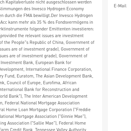
ch Kapitalverluste nicht ausgeschlossen werden
E-Mail
stimmungen des Invesco Hydrogen Economy
n durch die FMA bewilligt.Der Invesco Hydrogen
Acc kann mehr als 35 % des Fondsvermögens in
ktinstrumente folgender Emittenten investieren:
rovided the relevant issues are investment
f the People"s Republic of China, Government of
 issues are of investment grade), Government of
issues are of investment grade), Government of
 Investment Bank, European Bank for
evelopment, International Finance Corporation,
ary Fund, Euratom, The Asian Development Bank,
k, Council of Europe, Eurofima, African
nternational Bank for Reconstruction and
orld Bank"), The Inter American Development
n, Federal National Mortgage Association
eral Home Loan Mortgage Corporation ("Freddie
tional Mortgage Association ("Ginnie Mae"),
ng Association ("Sallie Mae"), Federal Home
arm Credit Bank, Tennessee Valley Authority,