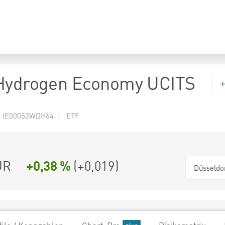
 Hydrogen Economy UCITS
N IE00053WDH64 | ETF
UR
+0,38 %
(
+0,019
)
Düsseldo