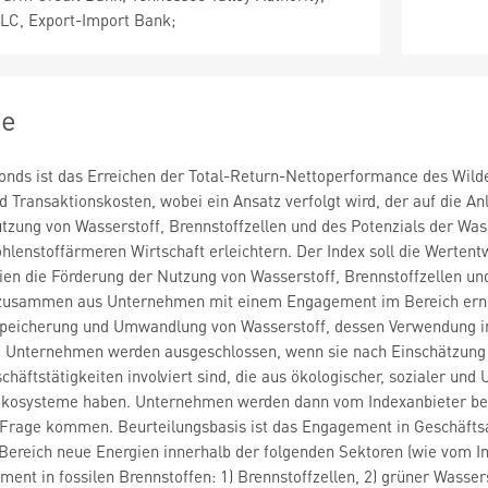
LLC, Export-Import Bank;
ie
onds ist das Erreichen der Total-Return-Nettoperformance des Wilde
 Transaktionskosten, wobei ein Ansatz verfolgt wird, der auf die An
tzung von Wasserstoff, Brennstoffzellen und des Potenzials der W
hlenstoffärmeren Wirtschaft erleichtern. Der Index soll die Werten
ien die Förderung der Nutzung von Wasserstoff, Brennstoffzellen u
h zusammen aus Unternehmen mit einem Engagement im Bereich erne
Speicherung und Umwandlung von Wasserstoff, dessen Verwendung i
n. Unternehmen werden ausgeschlossen, wenn sie nach Einschätzung
eschäftstätigkeiten involviert sind, die aus ökologischer, sozialer u
kosysteme haben. Unternehmen werden dann vom Indexanbieter beurt
rage kommen. Beurteilungsbasis ist das Engagement in Geschäftsakt
Bereich neue Energien innerhalb der folgenden Sektoren (wie vom I
ent in fossilen Brennstoffen: 1) Brennstoffzellen, 2) grüner Wasser