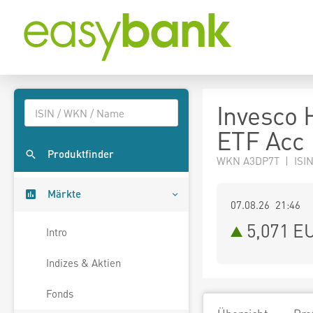
Invesco
ETF Acc
Produktfinder
WKN A3DP7T | ISI
Märkte
07.08.26 21:46
5,071
E
Intro
Indizes & Aktien
Fonds