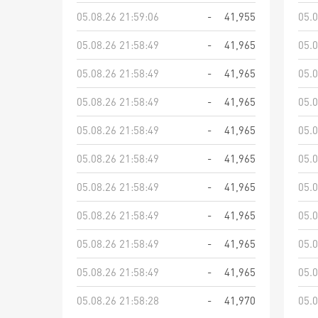
05.08.26 21:59:06
-
41,955
05.0
05.08.26 21:58:49
-
41,965
05.0
05.08.26 21:58:49
-
41,965
05.0
05.08.26 21:58:49
-
41,965
05.0
05.08.26 21:58:49
-
41,965
05.0
05.08.26 21:58:49
-
41,965
05.0
05.08.26 21:58:49
-
41,965
05.0
05.08.26 21:58:49
-
41,965
05.0
05.08.26 21:58:49
-
41,965
05.0
05.08.26 21:58:49
-
41,965
05.0
05.08.26 21:58:28
-
41,970
05.0