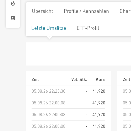
Übersicht
Profile / Kennzahlen
Char
Letzte Umsätze
ETF-Profil
Zeit
Vol. Stk.
Kurs
Zeit
05.08.26 22:23:30
-
41,920
05.0
05.08.26 22:00:08
-
41,920
05.0
05.08.26 22:00:08
-
41,920
05.0
05.08.26 22:00:08
-
41,920
05.0