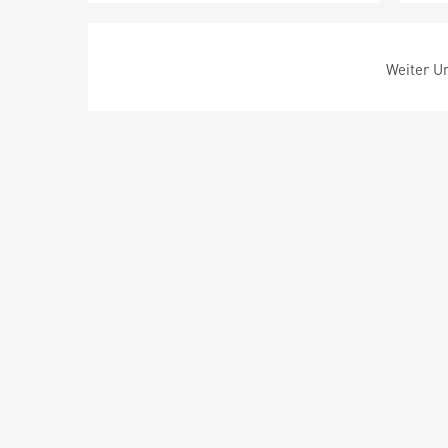
Weiter Um