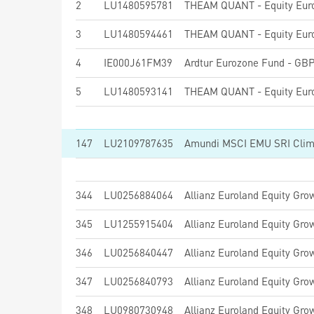
2
LU1480595781
3
LU1480594461
4
IE000J61FM39
Ardtur Eurozone Fund - GBP
5
LU1480593141
147
LU2109787635
344
LU0256884064
Allianz Euroland Equity Gro
345
LU1255915404
Allianz Euroland Equity Gro
346
LU0256840447
Allianz Euroland Equity Gro
347
LU0256840793
Allianz Euroland Equity Gro
348
LU0980730948
Allianz Euroland Equity Gro