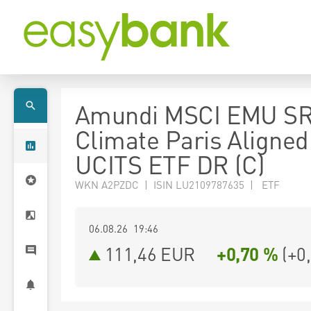
Amundi MSCI EMU SR
Climate Paris Aligned
UCITS ETF DR (C)
WKN A2PZDC | ISIN LU2109787635 | ETF
06.08.26 19:46
111,46
EUR
+0,70 %
(
+0