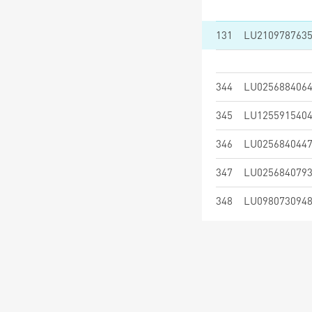
131
LU210978763
344
LU025688406
345
LU125591540
346
LU025684044
347
LU025684079
348
LU098073094