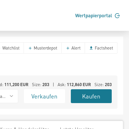
Wertpapierportal
Watchlist
Musterdepot
Alert
Factsheet
d:
111,200
EUR
Size:
203
| Ask:
112,860
EUR
Size:
203
Verkaufen
Kaufen
ank (Baadex)