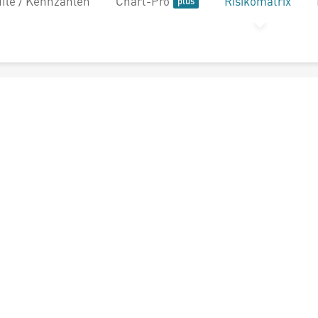
file / Kennzahlen
Chart-Pro
Risikomatrix