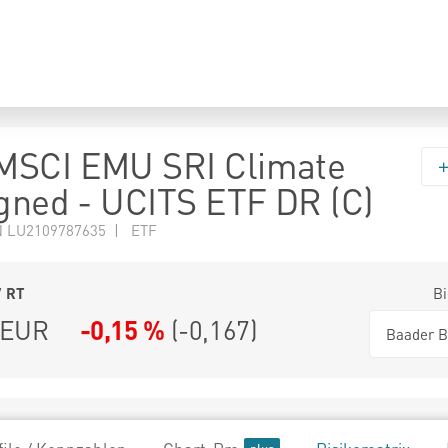
MSCI EMU SRI Climate
igned - UCITS ETF DR (C)
N LU2109787635 | ETF
7
RT
Bi
EUR
-0,15 %
(
-0,167
)
Baader B