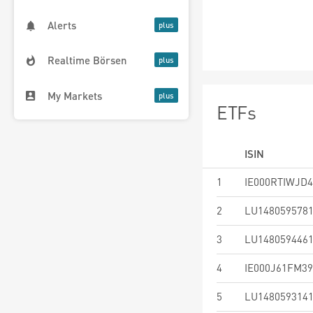
Alerts
Realtime Börsen
My Markets
ETFs
ISIN
1
IE000RTIWJD4
2
LU148059578
3
LU148059446
4
IE000J61FM39
5
LU148059314