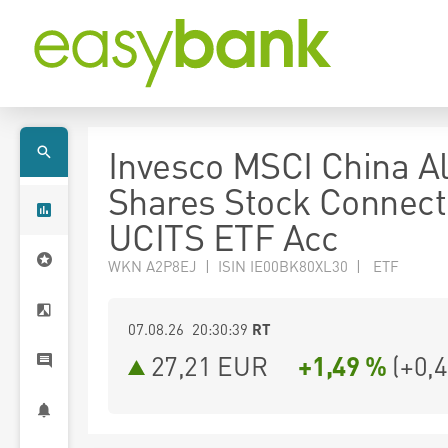
Invesco MSCI China Al
Shares Stock Connect
UCITS ETF Acc
WKN A2P8EJ | ISIN IE00BK80XL30 | ETF
07.08.26 20:30:39
RT
27,21
EUR
+1,49 %
(
+0,