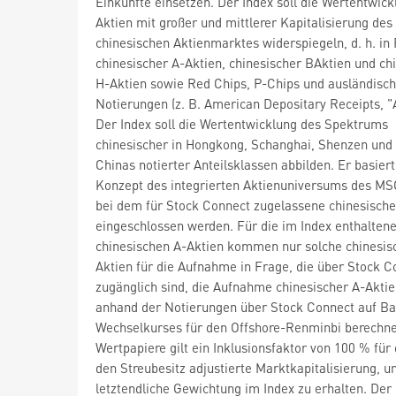
Einkünfte einsetzen. Der Index soll die Wertentwick
Aktien mit großer und mittlerer Kapitalisierung des
chinesischen Aktienmarktes widerspiegeln, d. h. in
chinesischer A-Aktien, chinesischer BAktien und ch
H-Aktien sowie Red Chips, P-Chips und ausländisc
Notierungen (z. B. American Depositary Receipts, "
Der Index soll die Wertentwicklung des Spektrums
chinesischer in Hongkong, Schanghai, Shenzen und
Chinas notierter Anteilsklassen abbilden. Er basier
Konzept des integrierten Aktienuniversums des MS
bei dem für Stock Connect zugelassene chinesische
eingeschlossen werden. Für die im Index enthalten
chinesischen A-Aktien kommen nur solche chinesis
Aktien für die Aufnahme in Frage, die über Stock C
zugänglich sind, die Aufnahme chinesischer A-Aktie
anhand der Notierungen über Stock Connect auf Ba
Wechselkurses für den Offshore-Renminbi berechnet
Wertpapiere gilt ein Inklusionsfaktor von 100 % für
den Streubesitz adjustierte Marktkapitalisierung, u
letztendliche Gewichtung im Index zu erhalten. Der 