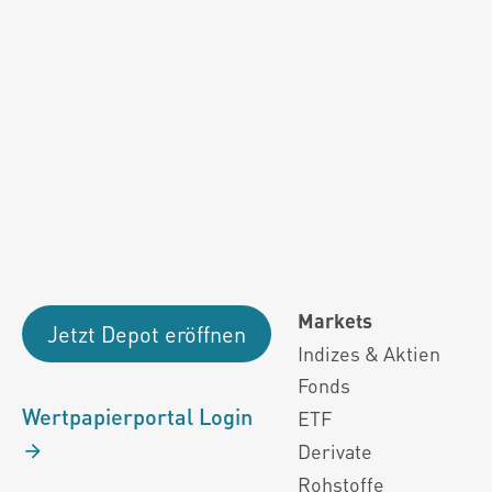
Fondsdaten und g
Performanceergebnisse der Vergange
Alle Kursinformationen sind nach den Bestimmung
Markets
Jetzt Depot eröffnen
Indizes & Aktien
Fonds
Wertpapierportal Login
ETF
Derivate
Rohstoffe