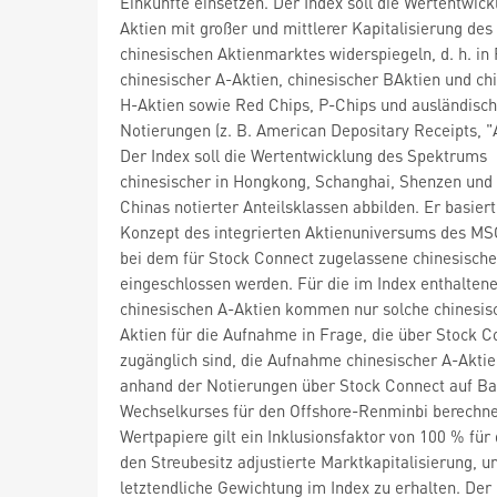
Einkünfte einsetzen. Der Index soll die Wertentwick
Aktien mit großer und mittlerer Kapitalisierung des
chinesischen Aktienmarktes widerspiegeln, d. h. in
chinesischer A-Aktien, chinesischer BAktien und ch
H-Aktien sowie Red Chips, P-Chips und ausländisc
Notierungen (z. B. American Depositary Receipts, "
Der Index soll die Wertentwicklung des Spektrums
chinesischer in Hongkong, Schanghai, Shenzen und
Chinas notierter Anteilsklassen abbilden. Er basier
Konzept des integrierten Aktienuniversums des MS
bei dem für Stock Connect zugelassene chinesische
eingeschlossen werden. Für die im Index enthalten
chinesischen A-Aktien kommen nur solche chinesis
Aktien für die Aufnahme in Frage, die über Stock C
zugänglich sind, die Aufnahme chinesischer A-Aktie
anhand der Notierungen über Stock Connect auf Ba
Wechselkurses für den Offshore-Renminbi berechnet
Wertpapiere gilt ein Inklusionsfaktor von 100 % für
den Streubesitz adjustierte Marktkapitalisierung, u
letztendliche Gewichtung im Index zu erhalten. Der 