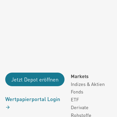
Fondsdaten und g
Performanceergebnisse der Vergange
Alle Kursinformationen sind nach den Bestimmung
Markets
Jetzt Depot eröffnen
Indizes & Aktien
Fonds
Wertpapierportal Login
ETF
Derivate
Rohstoffe